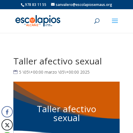
978 83 11 55
sanvalero@escolapiosemaus.org
Taller afectivo sexual
5 \05\+00:00 marzo \05\+00:00 2025
Taller afectivo
sexual