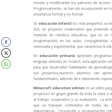
mundo y modificando los patrones de acceso al
Progresivamente, se han ido incorporando en los
enseñanza formal y no formal.
En
educación infantil
los más pequeños se in
Bot, un proyecto colaborativo que pretende la
material de robótica educativa, que es un
programación) en las aulas, conjugándolas c
vivenciada y experimental, que caracteriza la edu
En
educación primaria
aprenden programació
lenguaje utilizado es Scratch, esta aplicación 
para que desarrollen habilidades de aprendiz
sus proyectos,nuestros alumnos van apren
fundamentales, además de ir obteniendo experie
Minecraft education edition
es un vídeo-jueg
proyectos en grupo grande de toda la clase o
al trabajo cooperativo y su evaluación. La acti
que se trabajan contenidos de todas las á
Matemáticas, Tecnología y programación rob