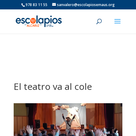
978 83 11 55
sanvalero@escolapiosemaus.org
El teatro va al cole