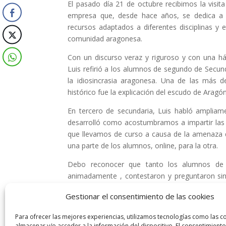
El pasado día 21 de octubre recibimos la vis
empresa que, desde hace años, se dedica a re
recursos adaptados a diferentes disciplinas y e
comunidad aragonesa.
Con un discurso veraz y riguroso y con una h
Luis refirió a los alumnos de segundo de Secund
la idiosincrasia aragonesa. Una de las más 
histórico fue la explicación del escudo de Aragón
En tercero de secundaria, Luis habló ampliam
desarrolló como acostumbramos a impartir las 
que llevamos de curso a causa de la amenaza d
una parte de los alumnos, online, para la otra.
Debo reconocer que tanto los alumnos de 
animadamente , contestaron y preguntaron sin 
documentadas e ilustradas charlas .
Gestionar el consentimiento de las cookies
Esperamos volver a contar con esta experiencia
Para ofrecer las mejores experiencias, utilizamos tecnologías como las c
almacenar y/o acceder a la información del dispositivo. El consentimiento