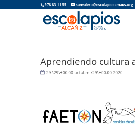
978 83 11 55
sanvalero@escolapiosemaus.org
Aprendiendo cultura 
29 \29\+00:00 octubre \29\+00:00 2020