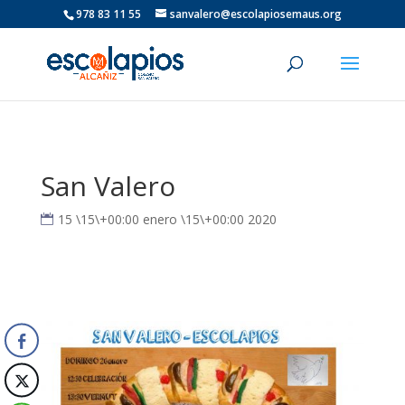
978 83 11 55
sanvalero@escolapiosemaus.org
San Valero
15 \15\+00:00 enero \15\+00:00 2020