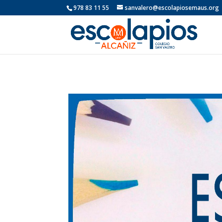
978 83 11 55
sanvalero@escolapiosemaus.org