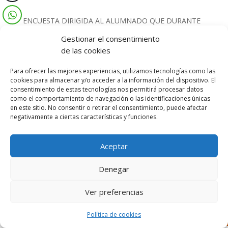
ENCUESTA DIRIGIDA AL ALUMNADO QUE DURANTE
EL CURSO 2019-2020 CURSABA EDUCACIÓN
Gestionar el consentimiento
SECUNDARIA
SOBRE IMPACTO COVID EN LA
de las cookies
EDUCACIÓN ARAGONESA.
Para ofrecer las mejores experiencias, utilizamos tecnologías como las
ENLACE A LA ENCUESTA
cookies para almacenar y/o acceder a la información del dispositivo. El
consentimiento de estas tecnologías nos permitirá procesar datos
como el comportamiento de navegación o las identificaciones únicas
en este sitio. No consentir o retirar el consentimiento, puede afectar
negativamente a ciertas características y funciones.
Aceptar
Diseñado por Escuelas Pías Provincia Emaús
Denegar
Ver preferencias
Política de cookies
Aviso Legal
-
Política de privacidad